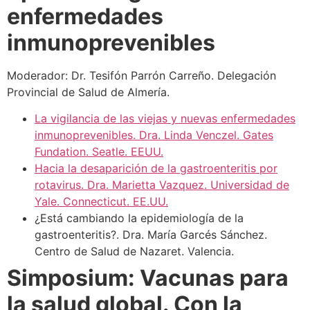
enfermedades
inmunoprevenibles
Moderador: Dr. Tesifón Parrón Carreño. Delegación
Provincial de Salud de Almería.
La vigilancia de las viejas y nuevas enfermedades
inmunoprevenibles. Dra. Linda Venczel. Gates
Fundation. Seatle. EEUU.
Hacia la desaparición de la gastroenteritis por
rotavirus. Dra. Marietta Vazquez. Universidad de
Yale. Connecticut. EE.UU.
¿Está cambiando la epidemiología de la
gastroenteritis?. Dra. María Garcés Sánchez.
Centro de Salud de Nazaret. Valencia.
Simposium: Vacunas para
la salud global. Con la